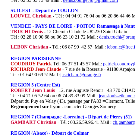
Tél : 02 35 55 73 49 Mail :
denis.bourget48@gmail.com
SUD-EST - Départ de TOULON
LOUVEL Christian
- Tél : 04 94 91 76 04 ou 06 20 86 44 46 M
VENDEE - PAYS DE LOIRE - POITOU Ramassage à Nante
TRUCHI Denis
- 12 Chemin Citadelle - 85230 Saint Urbain
Tél : 02 28 10 90 68 ou 06 23 10 21 72 Mail :
denis.truchi@orang
LEBON Christian
- Tél : 06 87 99
42 57
Mail :
lebon.c@free.f
REGION PARISIENNE
COUDROY Patrick
Tél: 06 37 51 45 57 Mail:
patrick.coudroy@
RICHARD Jean-Claude
- 7 rue de la Roseraie - 91180 Arpajon
Tel : 01 64 90 69 51Mail :
j.c-richard@orange.fr
REGION 5 (Centre Est)
ROBERT Jean-Louis
- 12, rue Auguste Renoir - 43 770 CH
Tel : 04 71 05 52 64 ou 06 74 89 83 09 Mail :
jean-louis-etienne
Départ du Puy en Velay (43), passage par l'A83 =Clermont, Tulle
Regroupement sur Lyon
- contacter Georges Sonnery
REGION 7 (Champagne -Lorraine) - Départ de Pierry (51)
GAMBART Christian
- Tél : 03.26.59.96.41 Mail :
ch.gambar
REGION (Alsace) - Départ de Colmar