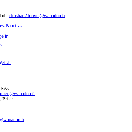
ail :
christian2.louvel@wanadoo.fr
s, Niort …
e.fr
r
sfr.fr
ADRAC
.robert@wanadoo.fr
, Brive
t@wanadoo.fr