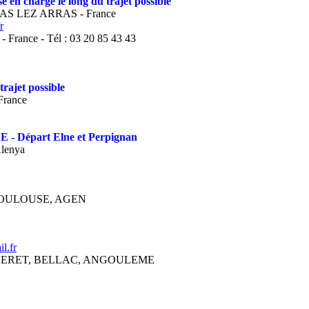
n charge le long du trajet possible
LAS LEZ ARRAS - France
r
France - Tél : 03 20 85 43 43
rajet possible
France
épart Elne et Perpignan
Alenya
 TOULOUSE, AGEN
l.fr
GUERET, BELLAC, ANGOULEME