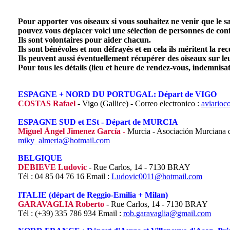
Pour apporter vos oiseaux si vous souhaitez ne venir que le s
pouvez vous déplacer voici une sélection de personnes de con
Ils sont volontaires pour aider chacun.
Ils sont bénévoles et non défrayés et en cela ils méritent la re
Ils peuvent aussi éventuellement récupérer des oiseaux sur leu
Pour tous les détails (lieu et heure de rendez-vous, indemnisat
ESPAGNE + NORD DU PORTUGAL: Départ de VIGO
COSTAS Rafael
- Vigo (Gallice) - Correo electronico :
aviarioc
ESPAGNE SUD et ESt - Départ de MURCIA
Miguel Ángel Jimenez García -
Murcia - Asociación Murciana 
miky_almeria@hotmail.com
BELGIQUE
D
EBIEVE Ludovic
- Rue Carlos, 14 - 7130 BRAY
Tél : 04 85 04 76 16 Email :
Ludovic0011@hotmail.com
ITALIE (départ de Reggio-Emilia + Milan)
GARAVAGLIA Roberto
- Rue Carlos, 14 - 7130 BRAY
Tél : (+39) 335 786 934 Email :
rob.garavaglia@gmail.com