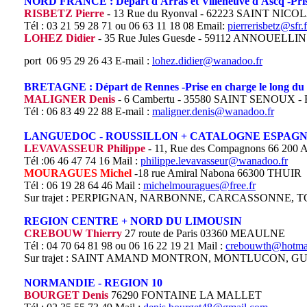
NORD FRANCE : Départ d'Arras et Villeneuve d'Ascq -Prise e
RISBETZ Pierre
- 13 Rue du Ryonval - 62223 SAINT NICO
Tél : 03 21 59 28 71 ou 06 63 11 18 08 Email:
pierrerisbetz@sfr.f
LOHEZ Didier
- 35 Rue Jules Guesde - 59112 ANNOUELLIN - 
port
06 95 29 26 43 E-mail :
lohez.didier@wanadoo.fr
BRETAGNE : Départ de Rennes -Prise en charge le long du t
MALIGNER Denis
- 6 Cambertu - 35580 SAINT SENOUX - 
Tél : 06 83 49 22 88 E-mail :
maligner.denis@wanadoo.fr
LANGUEDOC - ROUSSILLON + CATALOGNE ESPAGNE - D
LEVAVASSEUR Philippe
- 11, Rue des Compagnons 66 200 
Tél :06 46 47 74 16 Mail :
philippe.levavasseur@wanadoo.fr
MOURAGUES Michel
-18 rue Amiral Nabona 66300 THUIR
Tél : 06 19 28 64 46 Mail :
michelmouragues@free.fr
Sur trajet : PERPIGNAN, NARBONNE, CARCASSONNE,
REGION CENTRE + NORD DU LIMOUSIN
CREBOUW Thierry
27 route de Paris 03360 MEAULNE
Tél : 04 70 64 81 98 ou 06 16 22 19 21 Mail :
crebouwth@hotmai
Sur trajet : SAINT AMAND MONTRON, MONTLUCON, 
NORMANDIE - REGION 10
BOURGET Denis
76290 FONTAINE LA MALLET